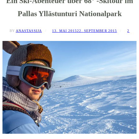
Ein Ski-Abenteuer über 68° -Skitour im
Pallas Yllästunturi Nationalpark
BY
ANASTASSIJA
13. MAI 2015
22. SEPTEMBER 2015
2