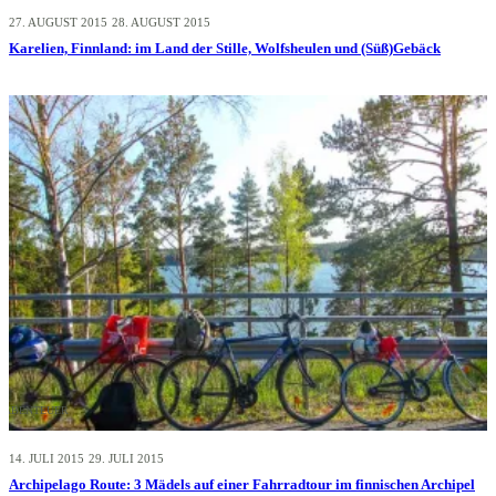
27. AUGUST 2015
28. AUGUST 2015
Karelien, Finnland: im Land der Stille, Wolfsheulen und (Süß)Gebäck
ABENTEUER
14. JULI 2015
29. JULI 2015
Archipelago Route: 3 Mädels auf einer Fahrradtour im finnischen Archipel