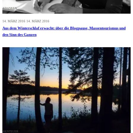
GEDANKEN
14. MÄRZ 2016
14. MÄRZ 2016
Aus dem Winterschlaf erwacht: über die Blogpause, Massentourismus und
den Sinn des Ganzen
ABENTEUER