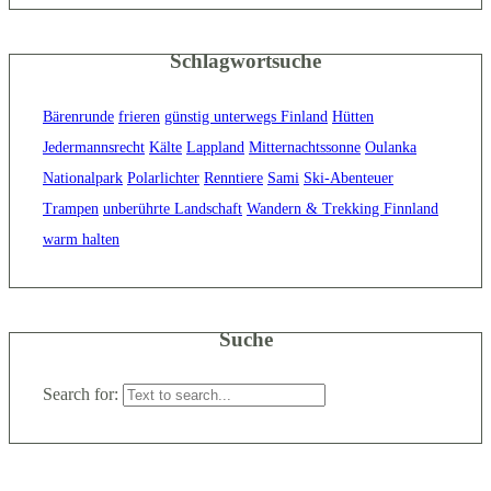
Schlagwortsuche
Bärenrunde
frieren
günstig unterwegs Finland
Hütten
Jedermannsrecht
Kälte
Lappland
Mitternachtssonne
Oulanka
Nationalpark
Polarlichter
Renntiere
Sami
Ski-Abenteuer
Trampen
unberührte Landschaft
Wandern & Trekking Finnland
warm halten
Suche
Search for: