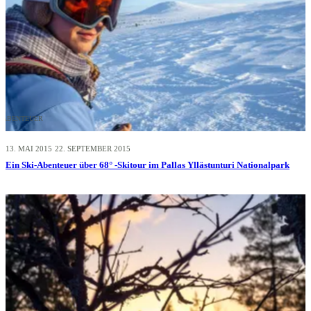
ABENTEUER
13. MAI 2015
22. SEPTEMBER 2015
Ein Ski-Abenteuer über 68° -Skitour im Pallas Yllästunturi Nationalpark