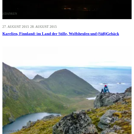
GEDANKEN
27. AUGUST 2015
28. AUGUST 2015
Karelien, Finnland: im Land der Stille, Wolfsheulen und (Süß)Gebäck
GEDANKEN