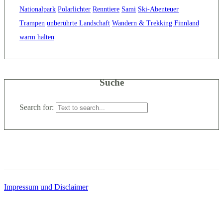
Nationalpark
Polarlichter
Renntiere
Sami
Ski-Abenteuer
Trampen
unberührte Landschaft
Wandern & Trekking Finnland
warm halten
Suche
Search for:
Impressum und Disclaimer